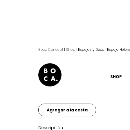
Boca Concept
|
Shop
|
Espejos y Deco
|
Espejo Helen
Espejo Helena.
SHOP
El
El
360.00
€
306.00
€
precio
precio
original
actual
Agregar a la cesta
era:
es:
360.00€.
306.00€.
Descripción