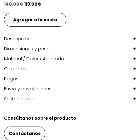
El
El
140.00
€
119.00
€
precio
precio
original
actual
Agregar a la cesta
era:
es:
140.00€.
119.00€.
Descripción
Dimensiones y peso
Material / Color / Acabado
Cuidados
Pagos
Envío y devoluciones
Sostenibilidad
Consúltanos sobre el producto
Contáctanos