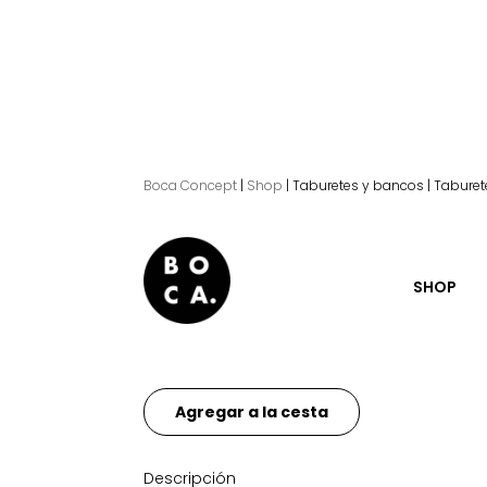
Boca Concept
|
Shop
|
Taburetes y bancos
|
Taburete
Taburete Nara.
SHOP
El
El
189.00
€
160.65
€
precio
precio
original
actual
Agregar a la cesta
era:
es:
189.00€.
160.65€.
Descripción