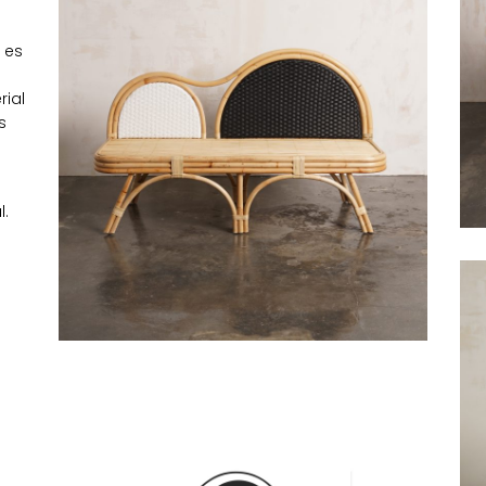
 es
rial
s
l.