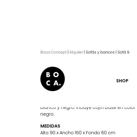
Boca Concept
|
Alquiler
|
Sofás y bancos
|
Sofá 9
Sofá 9.
SHOP
Sofá biplaza de ratán natural y sintético
blanco y negro. Incluye cojín base en color
negro.
MEDIDAS
Alto 90 x Ancho 150 x Fondo 60 cm